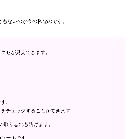
…。
うもないのが今の私なのです。
にクセが見えてきます。
。
です。
タをチェックすることができます。
の取り忘れも防げます。
のツールです。