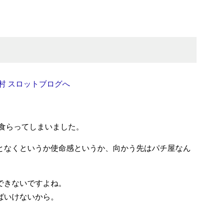
を食らってしまいました。
となくというか使命感というか、向かう先はパチ屋なん
できないですよね。
ばいけないから。