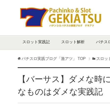
スロット実践記
スロット解析
パチス
パチスロ実践ブログ「激アツ」
TOP
スロッ
【バーサス】ダメな時
なものはダメな実践記