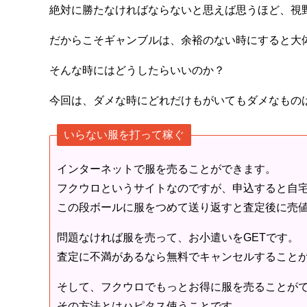
絶対に勝たなければならないと思えば思うほど、視
だからこそギャンブルは、余裕のない時にすると大
そんな時にはどうしたらいいのか？
今回は、ダメな時にどれだけもがいてもダメなもの
いらない服を打って稼ぐ
インターネットで服を売ることができます。
フクウロというサイトなのですが、申込すると自
この段ボールに服をつめて送り返すと査定後に売
問題なければ服を売って、お小遣いをGETです。
査定に不満があるなら無料でキャンセルすること
そして、フクウロでもっとお得に服を売ることが
その方法とはハピタス使うことです。