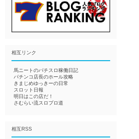
相互リンク
馬ニートのパチスロ稼働日記
パチンコ店長のホール攻略
きまじめゆっきーの日常
スロット日報
明日はこの店だ！
さむらい流スロプロ道
相互RSS