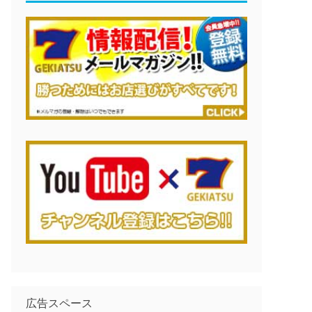
広告スペース