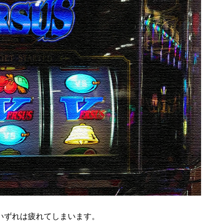
いずれは疲れてしまいます。