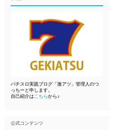
パチスロ実践ブログ「激アツ」管理人のつ
っちーと申します。
自己紹介は
こちら
から♪
公式コンテンツ