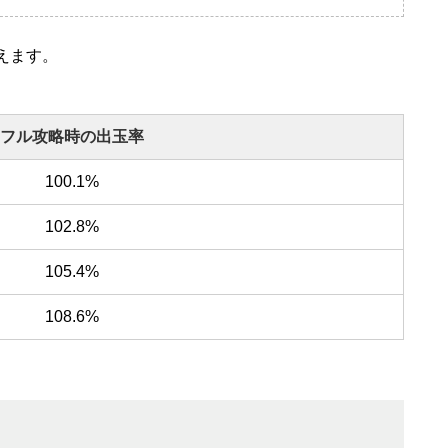
えます。
フル攻略時の出玉率
100.1%
102.8%
105.4%
108.6%