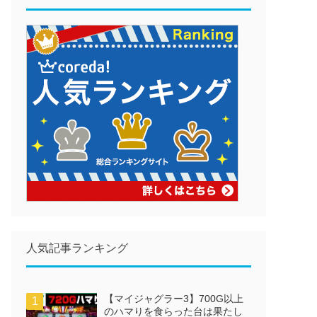
人気記事ランキング
【マイジャグラー3】700G以上
のハマりを食らった台は果たし