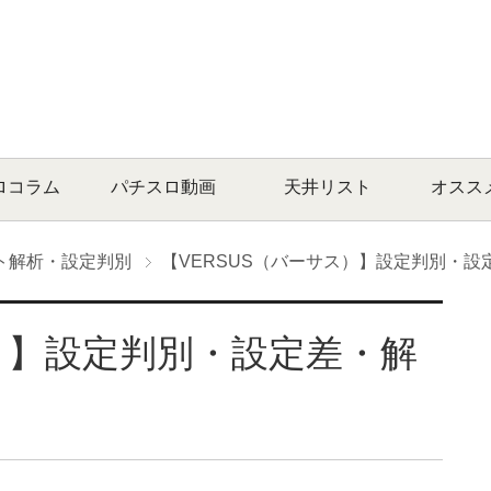
ロコラム
パチスロ動画
天井リスト
オスス
ト解析・設定判別
【VERSUS（バーサス）】設定判別・
ス）】設定判別・設定差・解