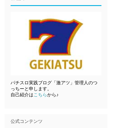
パチスロ実践ブログ「激アツ」管理人のつ
っちーと申します。
自己紹介は
こちら
から♪
公式コンテンツ