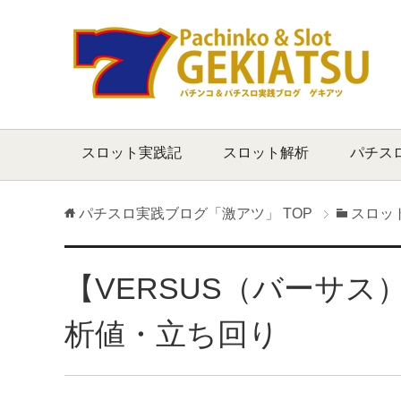
スロット実践記
スロット解析
パチス
パチスロ実践ブログ「激アツ」
TOP
スロッ
【VERSUS（バーサ
析値・立ち回り