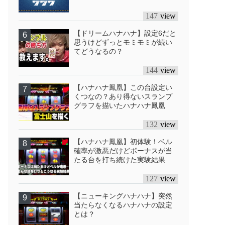
147
【ドリームハナハナ】設定6だと
思うけどずっとモミモミが続い
てどうなるの？
144
【ハナハナ鳳凰】この台設定い
くつなの？あり得ないスランプ
グラフを描いたハナハナ鳳凰
132
【ハナハナ鳳凰】初体験！ベル
確率が激悪だけどボーナスが当
たる台を打ち続けた実験結果
127
【ニューキングハナハナ】突然
当たらなくなるハナハナの設定
とは？