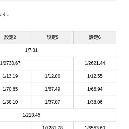
ます。
設定2
設定5
設定6
1/7.31
1/2730.67
1/2621.44
1/13.19
1/12.86
1/12.55
1/70.85
1/67.49
1/66.94
1/38.10
1/37.07
1/38.06
1/218.45
1/7281.78
1/6553.60