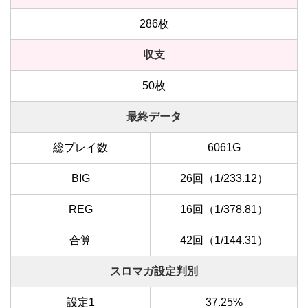
286枚
収支
50枚
最終データ
総プレイ数
6061G
BIG
26回（1/233.12）
REG
16回（1/378.81）
合算
42回（1/144.31）
スロマガ設定判別
設定1
37.25%