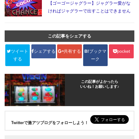
【ゴーゴージャグラー】ジャグラー愛がな
ければジャグラーで出すことはできません
この記事をシェアする
ツイート
シェアする
共有する
B!
ブックマ
pocket
する
ーク
この記事がよかったら
いいね！お願いします♪
Twitterで激アツブログをフォローしよう！