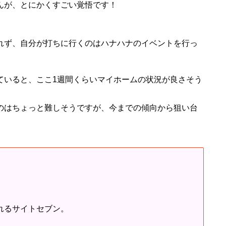
んが、とにかくすごい覚悟です！
れず、自分が打ちに行くのはハナハナのイベントを行っ
ていると、ここ1週間くらいマイホームの状況が良さそう
のはちょっと難しそうですが、今までの傾向から狙い台
れるサイトセブン。