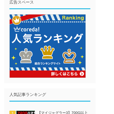
広告スペース
人気記事ランキング
【マイジャグラー3】700G以上