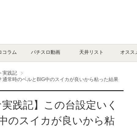
ロコラム
パチスロ動画
天井リスト
オスス
ト実践記
通常時のベルとBIG中のスイカが良いから粘った結果
ナ実践記】この台設定いく
G中のスイカが良いから粘