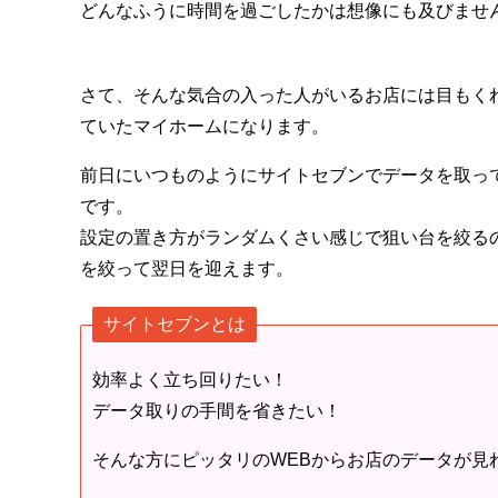
どんなふうに時間を過ごしたかは想像にも及びませ
さて、そんな気合の入った人がいるお店には目もく
ていたマイホームになります。
前日にいつものようにサイトセブンでデータを取っ
です。
設定の置き方がランダムくさい感じで狙い台を絞る
を絞って翌日を迎えます。
サイトセブンとは
効率よく立ち回りたい！
データ取りの手間を省きたい！
そんな方にピッタリのWEBからお店のデータが見