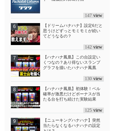
147
【ドリームハナハナ】設定6だと
思うけどずっとモミモミが続い
てどうなるの？
142
【ハナハナ鳳凰】この台設定い
くつなの？あり得ないスランプ
グラフを描いたハナハナ鳳凰
130
【ハナハナ鳳凰】初体験！ベル
確率が激悪だけどボーナスが当
たる台を打ち続けた実験結果
125
【ニューキングハナハナ】突然
当たらなくなるハナハナの設定
とは？