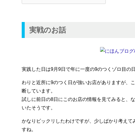
実戦のお話
実践した日は9月9日で年に一度の9のつくゾロ目の
わりと近所に9のつく日が強いお店がありますが、
断しています。
試しに前日の8日にこのお店の情報を見てみると、な
いたそうです。
かなりビックリしたわけですが、少しばかり考えてみ
すね。