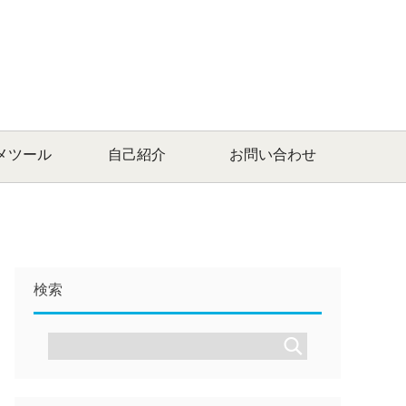
メツール
自己紹介
お問い合わせ
検索