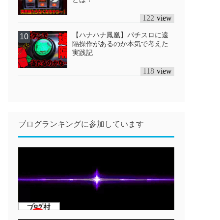
122
【ハナハナ鳳凰】パチスロに遠
隔操作があるのか本気で考えた
実践記
118
ブログランキングに参加しています