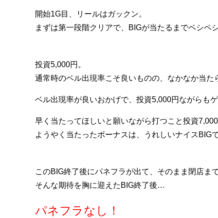
開始1G目、リールはガックン。
まずは第一段階クリアで、BIGが当たるまでペシペ
投資5,000円。
通常時のベル出現率こそ良いものの、なかなか当た
ベル出現率が良いおかげで、投資5,000円ながらもゲ
早く当たってほしいと願いながら打つこと投資7,00
ようやく当たったボーナスは、うれしいナイスBIG
このBIG終了後にパネフラが出て、そのまま閉店まで
そんな期待を胸に迎えたBIG終了後…
パネフラなし！