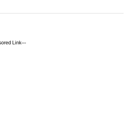
ored Link---