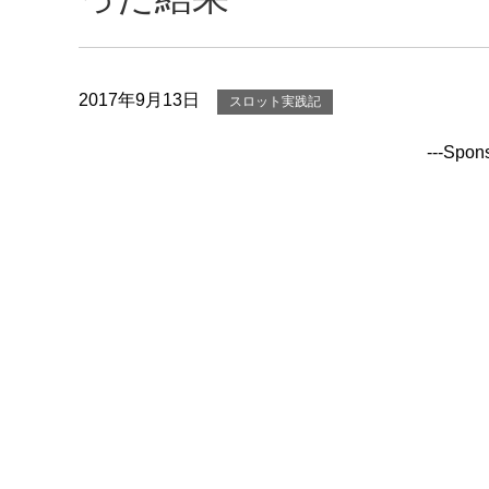
2017年9月13日
スロット実践記
---Spons