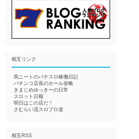
相互リンク
馬ニートのパチスロ稼働日記
パチンコ店長のホール攻略
きまじめゆっきーの日常
スロット日報
明日はこの店だ！
さむらい流スロプロ道
相互RSS