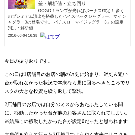
差・解析値・立ち回り
GOGO！ランプが光ればボーナス確定！ 多く
のプレミアム演出を搭載したハイスペックジャグラー、マイジ
ャグラー3の登場です。 パチスロ「マイジャグラー3」の設定
判別・解析値
2016-06-04 16:39
今日の振り返りです。
この日は1店舗目のお店の朝の遅刻に始まり、遅刻＆狙い
台が取れなかった状況で本来なら見に回るべきところでリ
スクの大きな投資を繰り返して撃沈。
2店舗目のお店では自分のミスからあたふたしている間
に、移動したかった台が他のお客さんに取られてしまい。
※結局この移動したかった台が設定6だったと思われます
大負債を抱えて行った3店舗目でようやく本来のリスクを