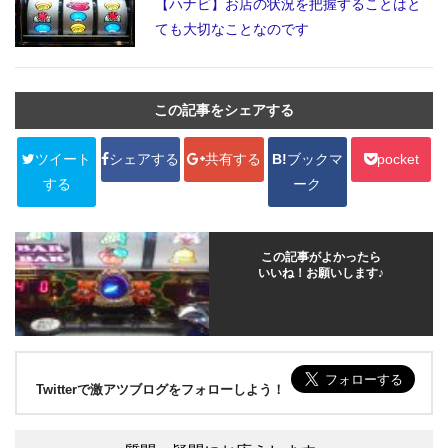
【ハナビ】お店の状況を把握することはと
ても大切なことなのです
この記事をシェアする
ツイート
シェアする
共有する
B!
ブックマ
pocket
する
ーク
この記事がよかったら
いいね！お願いします♪
Twitterで激アツブログをフォローしよう！