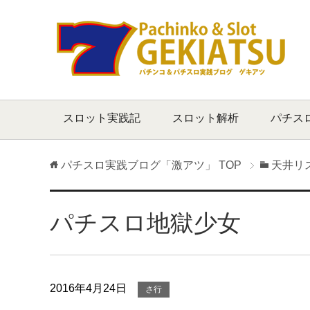
スロット実践記
スロット解析
パチス
パチスロ実践ブログ「激アツ」
TOP
天井リ
パチスロ地獄少女
2016年4月24日
さ行