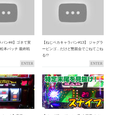
ラバン#4】ゴネて実
【ねじペカキャラバン#13】 ジャグラ
S松本バッチ 最終戦
ービンゴ…だけど懇親会でごねてごね
る!?
ENTER
ENTER