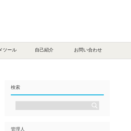
メツール
自己紹介
お問い合わせ
検索
管理人