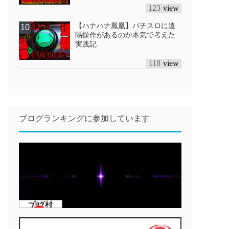
123
【ハナハナ鳳凰】パチスロに遠
隔操作があるのか本気で考えた
実践記
118
ブログランキングに参加しています