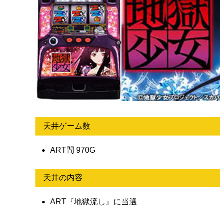
天井ゲーム数
ART間 970G
天井の内容
ART『地獄流し』に当選