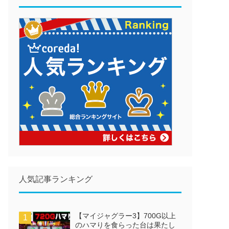
人気記事ランキング
【マイジャグラー3】700G以上
のハマりを食らった台は果たし