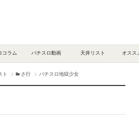
ロコラム
パチスロ動画
天井リスト
オスス
スト
さ行
パチスロ地獄少女