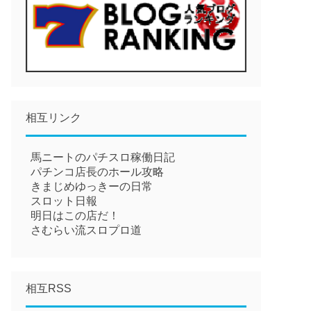
相互リンク
馬ニートのパチスロ稼働日記
パチンコ店長のホール攻略
きまじめゆっきーの日常
スロット日報
明日はこの店だ！
さむらい流スロプロ道
相互RSS