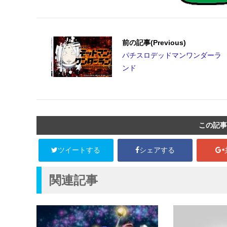
前の記事(Previous)
パチスロデッドマンワンダーラ
ンド
この記事
ツイートする
シェアする
関連記事