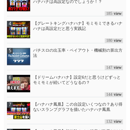
ハナハナは高設定なのでしょうか！？
185
【グレートキングハナハナ】モミモミできるハナ
ハナは高設定だと思う実践記
180
パチスロの出玉率・ペイアウト・機械割の算出方
法
147
【ドリームハナハナ】設定6だと思うけどずっと
モミモミが続いてどうなるの？
144
【ハナハナ鳳凰】この台設定いくつなの？あり得
ないスランプグラフを描いたハナハナ鳳凰
132