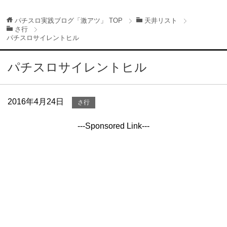
パチスロ実践ブログ「激アツ」
TOP
天井リスト
さ行
パチスロサイレントヒル
パチスロサイレントヒル
2016年4月24日
さ行
---Sponsored Link---