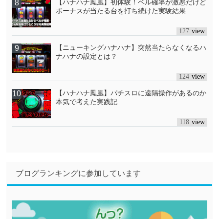
【ハナハナ鳳凰】初体験！ベル確率が激悪だけど
ボーナスが当たる台を打ち続けた実験結果
127
【ニューキングハナハナ】突然当たらなくなるハ
ナハナの設定とは？
124
【ハナハナ鳳凰】パチスロに遠隔操作があるのか
本気で考えた実践記
118
ブログランキングに参加しています