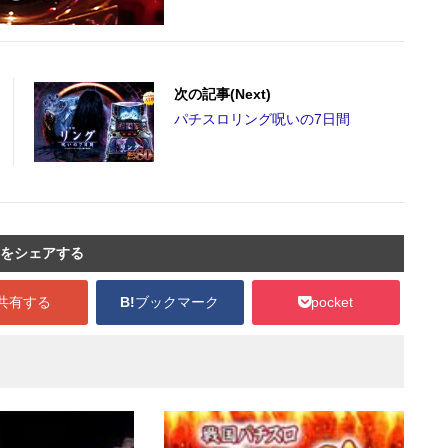
次の記事(Next)
パチスロリング呪いの7日間
をシェアする
共有する
B!
ブックマーク
pocket