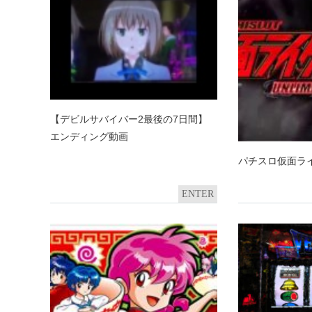
【デビルサバイバー2最後の7日間】
エンディング動画
パチスロ仮面ライダ
ENTER