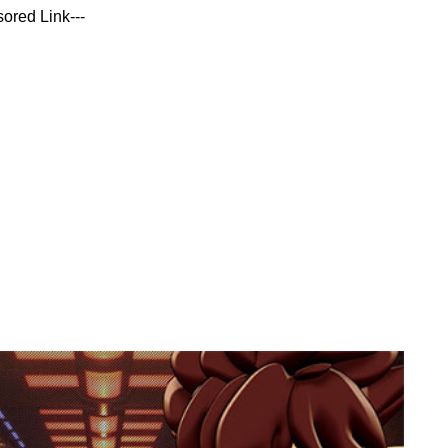
ored Link---