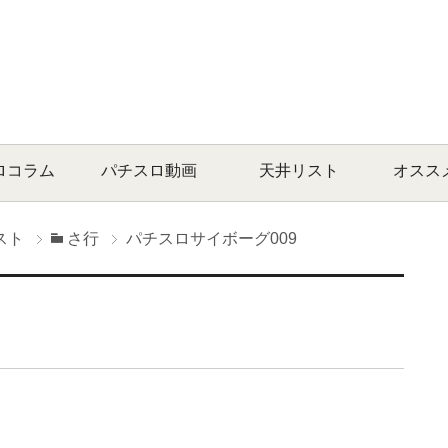
ロコラム
パチスロ動画
天井リスト
オスス
スト
さ行
パチスロサイボーグ009