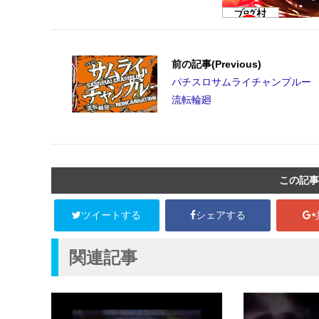
前の記事(Previous)
パチスロサムライチャンプルー
流転輪廻
この記事
ツイートする
シェアする
関連記事