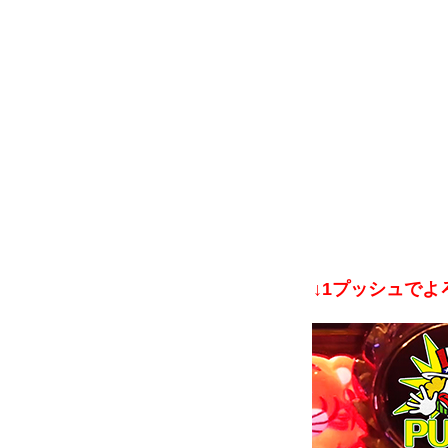
↓1プッシュでよ