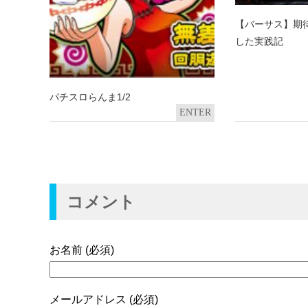
【バーサス】期
した実践記
パチスロらんま1/2
ENTER
コメント
お名前 (必須)
メールアドレス (必須)