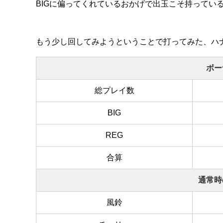
BIGに偏ってくれているおかげで出玉こそ持ってい
もう少し回してみようということで打ってみた、ハ
ボー
総プレイ数
BIG
REG
合算
通常時
風鈴