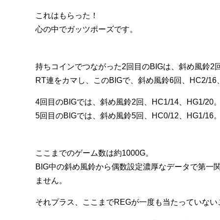
これはもらった！
心の中でガッツポーズです。
持ちコインでつながった2回目のBIGは、斜め風鈴2回、H
RT連をカマし、このBIGで、斜め風鈴6回、HC2/16、
4回目のBIGでは、斜め風鈴2回、HC1/14、HG1/20
5回目のBIGでは、斜め風鈴5回、HC0/12、HG1/16
ここまでのゲーム数は約1000G。
BIG中の斜め風鈴から偶数設定濃厚なデータで第一
ません。
それプラス、ここまでREGが一度も当たっていない