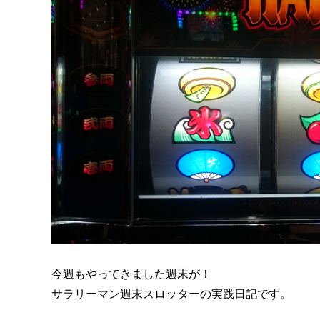
今週もやってきました週末が！
サラリーマン週末スロッターの実践日記です。