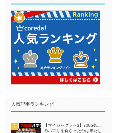
人気記事ランキング
【マイジャグラー3】700G以上
のハマりを食らった台は果たし