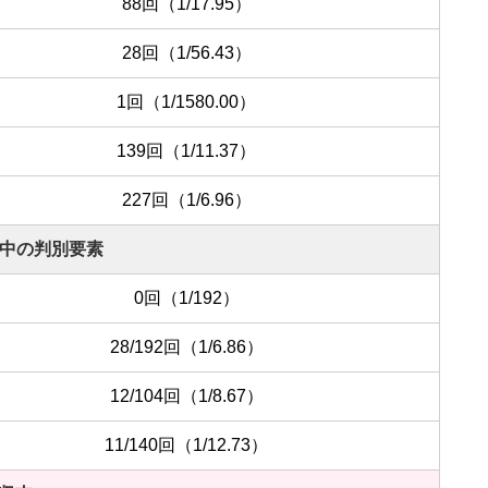
88回（1/17.95）
28回（1/56.43）
1回（1/1580.00）
139回（1/11.37）
227回（1/6.96）
RT中の判別要素
0回（1/192）
28/192回（1/6.86）
12/104回（1/8.67）
11/140回（1/12.73）