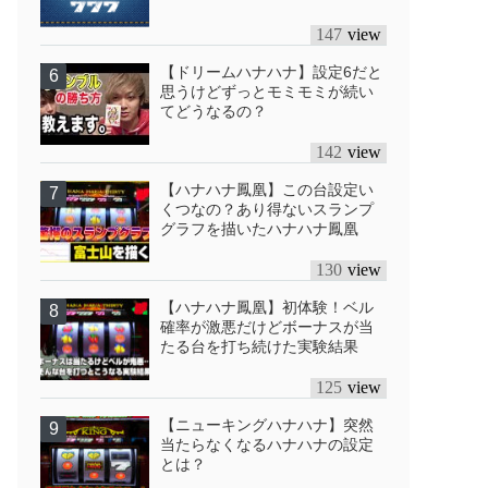
147
【ドリームハナハナ】設定6だと
思うけどずっとモミモミが続い
てどうなるの？
142
【ハナハナ鳳凰】この台設定い
くつなの？あり得ないスランプ
グラフを描いたハナハナ鳳凰
130
【ハナハナ鳳凰】初体験！ベル
確率が激悪だけどボーナスが当
たる台を打ち続けた実験結果
125
【ニューキングハナハナ】突然
当たらなくなるハナハナの設定
とは？