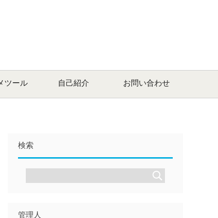
メツール
自己紹介
お問い合わせ
検索
管理人