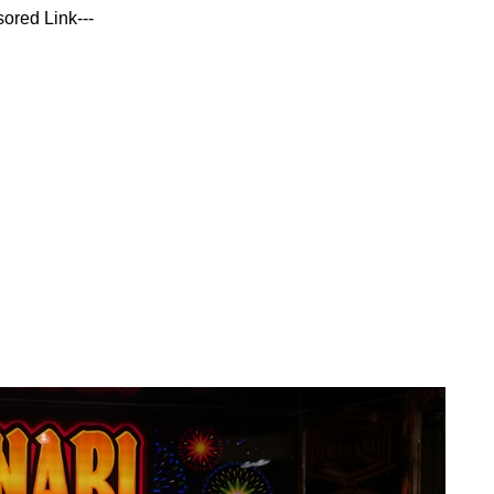
ored Link---