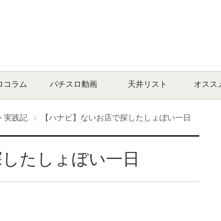
ロコラム
パチスロ動画
天井リスト
オスス
ト実践記
【ハナビ】ないお店で探したしょぼい一日
探したしょぼい一日