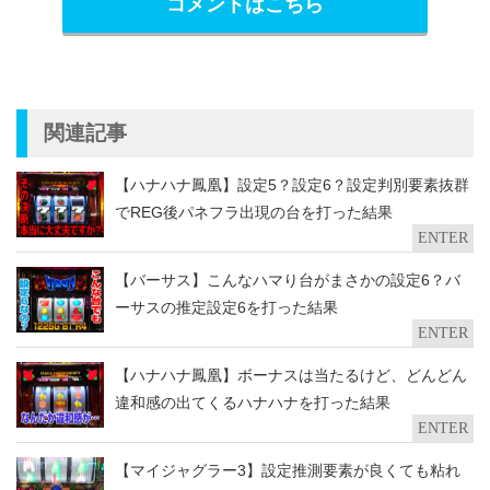
コメントはこちら
関連記事
【ハナハナ鳳凰】設定5？設定6？設定判別要素抜群
でREG後パネフラ出現の台を打った結果
ENTER
【バーサス】こんなハマり台がまさかの設定6？バ
ーサスの推定設定6を打った結果
ENTER
【ハナハナ鳳凰】ボーナスは当たるけど、どんどん
違和感の出てくるハナハナを打った結果
ENTER
【マイジャグラー3】設定推測要素が良くても粘れ