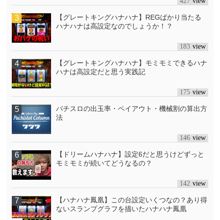
427
【グレートキングハナハナ】REGばかり当たる
ハナハナは高設定なのでしょうか！？
183
【グレートキングハナハナ】モミモミできるハナ
ハナは高設定だと思う実践記
175
パチスロの出玉率・ペイアウト・機械割の算出方
法
146
【ドリームハナハナ】設定6だと思うけどずっと
モミモミが続いてどうなるの？
142
【ハナハナ鳳凰】この台設定いくつなの？あり得
ないスランプグラフを描いたハナハナ鳳凰