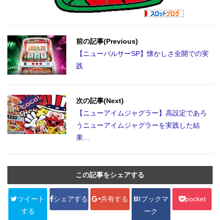
前の記事(Previous)
【ニューパルサーSP】懐かしさ全開での実
践
次の記事(Next)
【ニューアイムジャグラー】高設定であろ
うニューアイムジャグラーを実践した結
果…
この記事をシェアする
ツイート
シェアする
共有する
B!
ブックマ
pocket
する
ーク