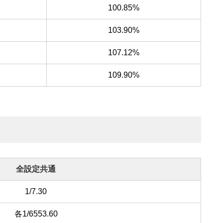
100.85%
103.90%
107.12%
109.90%
全設定共通
1/7.30
各1/6553.60