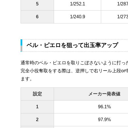
5
1/252.1
1/287
6
1/240.9
1/273
ベル・ピエロを狙って出玉率アップ
通常時のベル・ピエロを取りこぼさないように打っ
完全小役奪取をする際は、逆押しで右リール上段or
ます。
設定
メーカー発表値
1
96.1%
2
97.9%