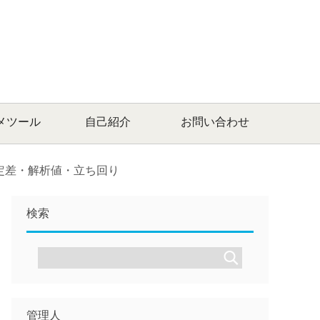
メツール
自己紹介
お問い合わせ
定差・解析値・立ち回り
検索
管理人