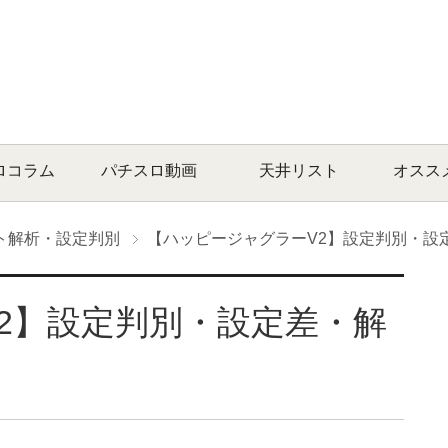
ロコラム
パチスロ動画
天井リスト
オスス
ト解析・設定判別
【ハッピージャグラーV2】設定判別・設
2】設定判別・設定差・解