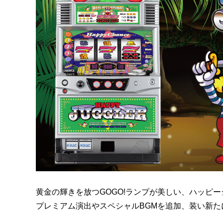
黄金の輝きを放つGOGO!ランプが美しい、ハッピー
プレミアム演出やスペシャルBGMを追加、装い新た