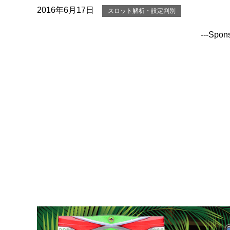
2016年6月17日
スロット解析・設定判別
---Spons