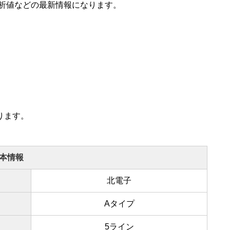
解析値などの最新情報になります。
ります。
本情報
北電子
Aタイプ
5ライン