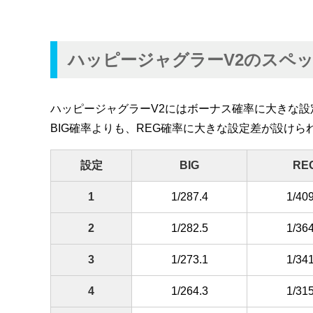
ハッピージャグラーV2のスペ
ハッピージャグラーV2にはボーナス確率に大きな設
BIG確率よりも、REG確率に大きな設定差が設けら
設定
BIG
RE
1
1/287.4
1/409
2
1/282.5
1/364
3
1/273.1
1/341
4
1/264.3
1/315