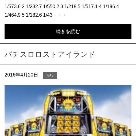
1/573.6 2 1/232.7 1/550.2 3 1/218.5 1/517.1 4 1/196.4
1/464.9 5 1/182.6 1/43・・・
続きを読む
パチスロロストアイランド
2016年4月20日
ら行