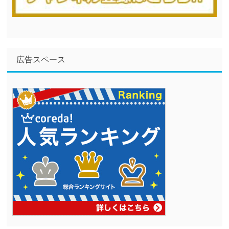
広告スペース