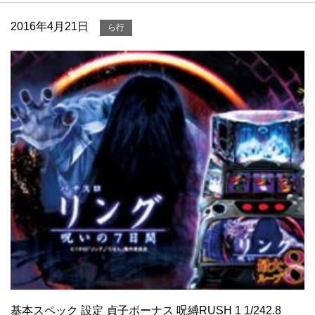
2016年4月21日
ら行
基本スペック 設定 貞子ボーナス 呪縛RUSH 1 1/242.8