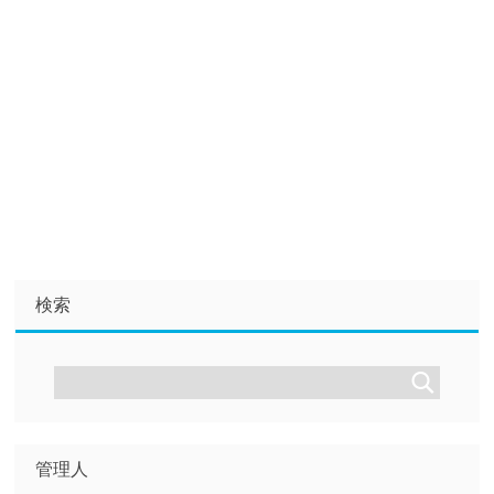
検索
管理人