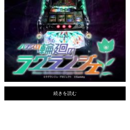
続きを読む