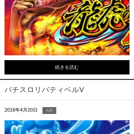
続きを読む
パチスロリバティベルV
2016年4月20日
ら行