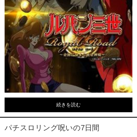
続きを読む
パチスロリング呪いの7日間