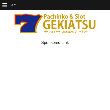
メニュー
---Sponsored Link---