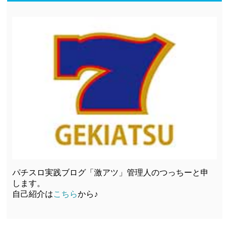
パチスロ実践ブログ「激アツ」管理人のつっちーと申
します。
自己紹介は
こちら
から♪