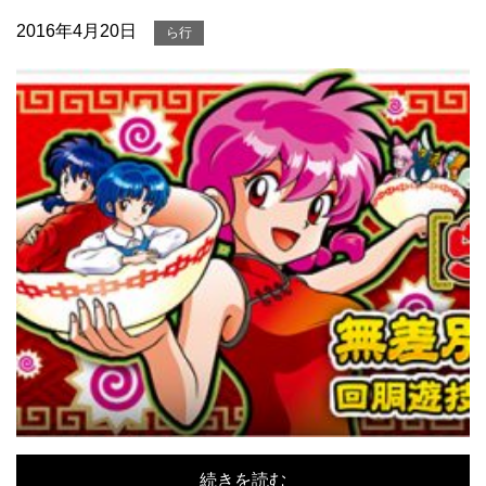
2016年4月20日
ら行
続きを読む