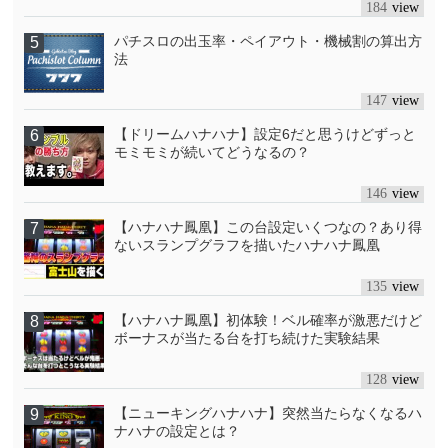
184
パチスロの出玉率・ペイアウト・機械割の算出方
法
147
【ドリームハナハナ】設定6だと思うけどずっと
モミモミが続いてどうなるの？
146
【ハナハナ鳳凰】この台設定いくつなの？あり得
ないスランプグラフを描いたハナハナ鳳凰
135
【ハナハナ鳳凰】初体験！ベル確率が激悪だけど
ボーナスが当たる台を打ち続けた実験結果
128
【ニューキングハナハナ】突然当たらなくなるハ
ナハナの設定とは？