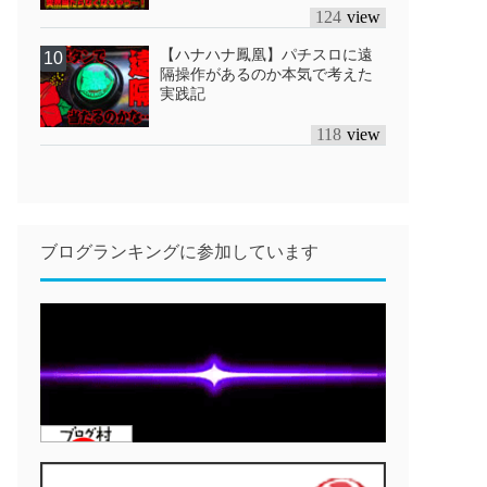
124
【ハナハナ鳳凰】パチスロに遠
隔操作があるのか本気で考えた
実践記
118
ブログランキングに参加しています