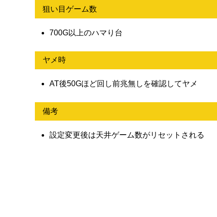
狙い目ゲーム数
700G以上のハマり台
ヤメ時
AT後50Gほど回し前兆無しを確認してヤメ
備考
設定変更後は天井ゲーム数がリセットされる