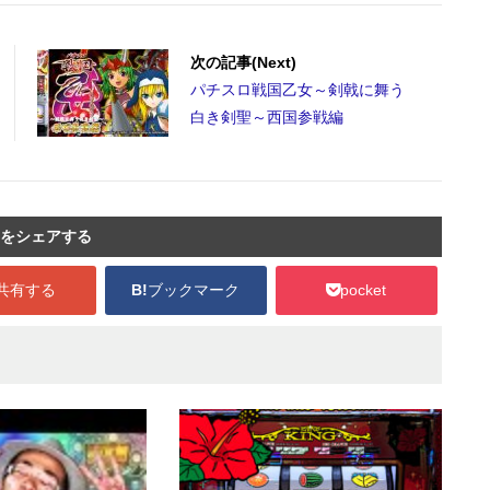
次の記事(Next)
パチスロ戦国乙女～剣戟に舞う
白き剣聖～西国参戦編
をシェアする
共有する
B!
ブックマーク
pocket