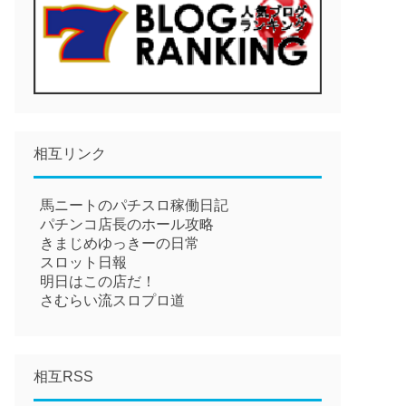
相互リンク
馬ニートのパチスロ稼働日記
パチンコ店長のホール攻略
きまじめゆっきーの日常
スロット日報
明日はこの店だ！
さむらい流スロプロ道
相互RSS