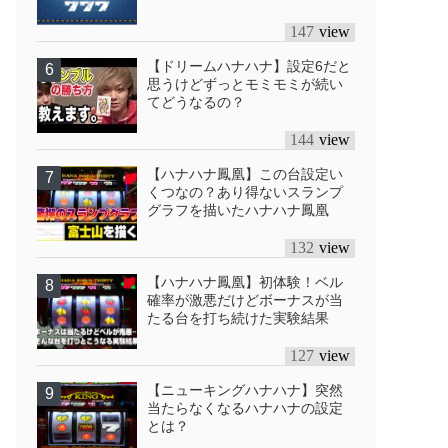
147
【ドリームハナハナ】設定6だと
思うけどずっとモミモミが続い
てどうなるの？
144
【ハナハナ鳳凰】この台設定い
くつなの？あり得ないスランプ
グラフを描いたハナハナ鳳凰
132
【ハナハナ鳳凰】初体験！ベル
確率が激悪だけどボーナスが当
たる台を打ち続けた実験結果
127
【ニューキングハナハナ】突然
当たらなくなるハナハナの設定
とは？