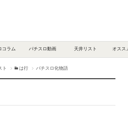
ロコラム
パチスロ動画
天井リスト
オスス
スト
は行
パチスロ化物語