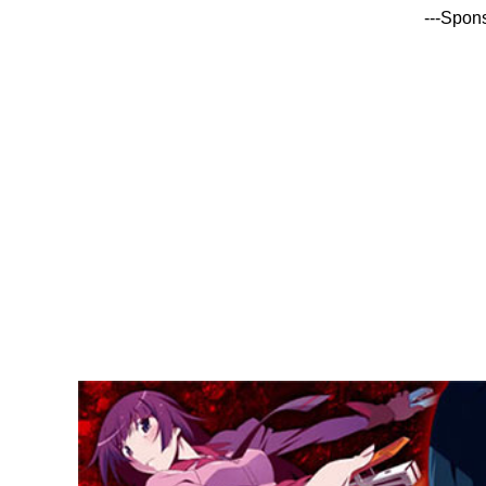
---Spons