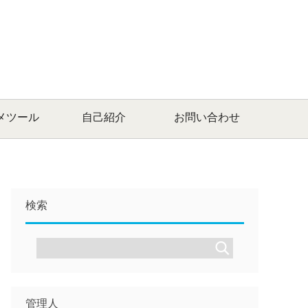
メツール
自己紹介
お問い合わせ
検索
管理人