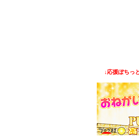
↓応援ぽちっ