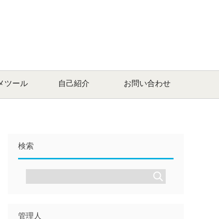
メツール
自己紹介
お問い合わせ
検索
管理人