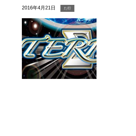
2016年4月21日
た行