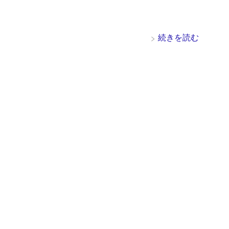
続きを読む