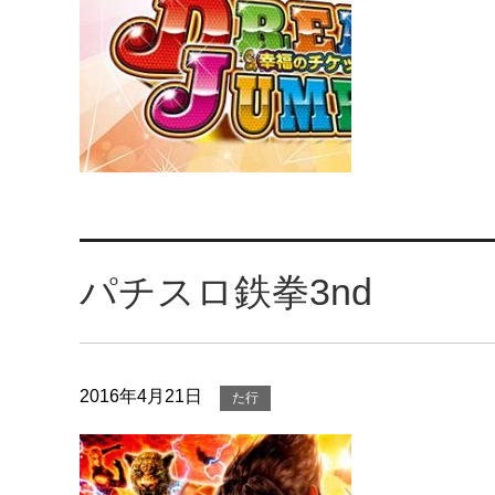
パチスロ鉄拳3nd
2016年4月21日
た行