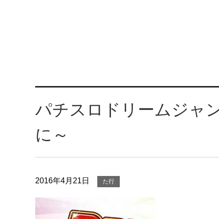
パチスロドリームジャ
に～
2016年4月21日
た行