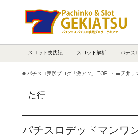
スロット実践記
スロット解析
パチス
パチスロ実践ブログ「激アツ」
TOP
天井リ
た行
パチスロデッドマンワ