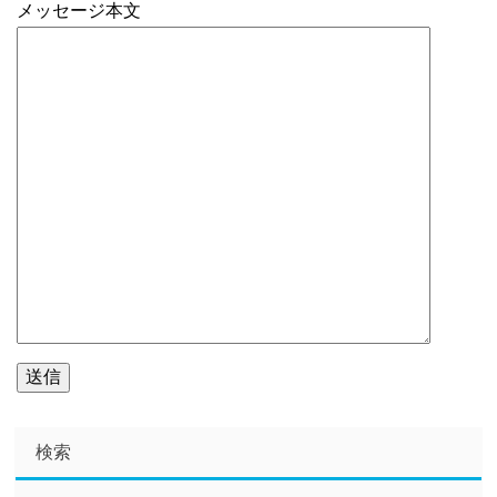
メッセージ本文
検索