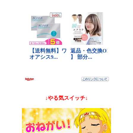
↓やる気スイッチ↓