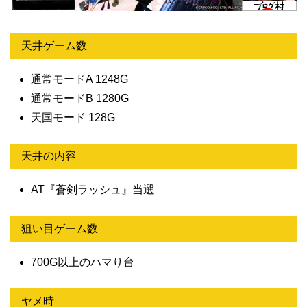
天井ゲーム数
通常モードA 1248G
通常モードB 1280G
天国モード 128G
天井の内容
AT『蒼剣ラッシュ』当選
狙い目ゲーム数
700G以上のハマり台
ヤメ時