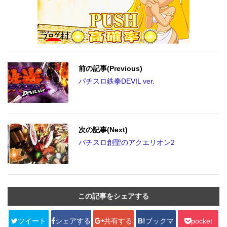
前の記事(Previous)
パチスロ鉄拳DEVIL ver.
次の記事(Next)
パチスロ創聖のアクエリオン2
この記事をシェアする
ツイート
シェアする
共有する
B!
ブックマ
pocket