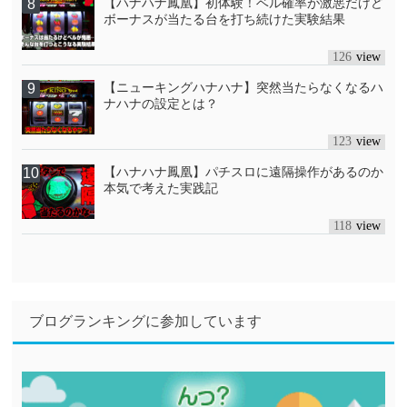
【ハナハナ鳳凰】初体験！ベル確率が激悪だけど
ボーナスが当たる台を打ち続けた実験結果
126
【ニューキングハナハナ】突然当たらなくなるハ
ナハナの設定とは？
123
【ハナハナ鳳凰】パチスロに遠隔操作があるのか
本気で考えた実践記
118
ブログランキングに参加しています