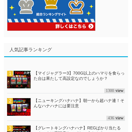
人気記事ランキング
【マイジャグラー3】700G以上のハマりを食らっ
た台は果たして高設定なのでしょうか？
1300
【ニューキングハナハナ】朝一から超ハナ連！そ
んなハナハナには要注意
436
【グレートキングハナハナ】REGばかり当たる