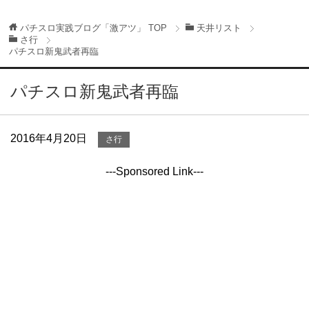
パチスロ実践ブログ「激アツ」
TOP
天井リスト
さ行
パチスロ新鬼武者再臨
パチスロ新鬼武者再臨
2016年4月20日
さ行
---Sponsored Link---