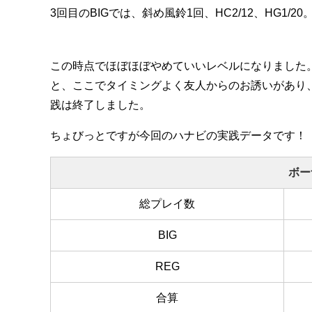
3回目のBIGでは、斜め風鈴1回、HC2/12、HG1/20
この時点でほぼほぼやめていいレベルになりました
と、ここでタイミングよく友人からのお誘いがあり
践は終了しました。
ちょびっとですが今回のハナビの実践データです！
ボー
総プレイ数
BIG
REG
合算