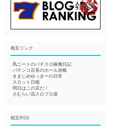
相互リンク
馬ニートのパチスロ稼働日記
パチンコ店長のホール攻略
きまじめゆっきーの日常
スロット日報
明日はこの店だ！
さむらい流スロプロ道
相互RSS