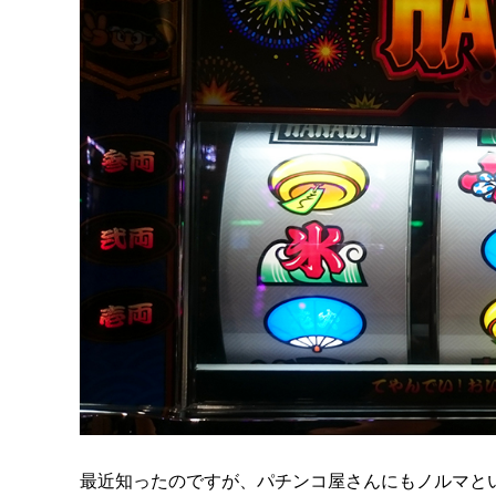
最近知ったのですが、パチンコ屋さんにもノルマと