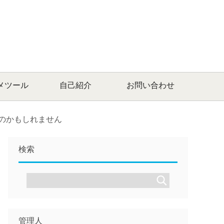
メツール
自己紹介
お問い合わせ
のかもしれません
検索
管理人