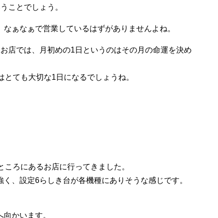
いうことでしょう。
、なぁなぁで営業しているはずがありませんよね。
るお店では、月初めの1日というのはその月の命運を決め
はとても大切な1日になるでしょうね。
ところにあるお店に行ってきました。
強く、設定6らしき台が各機種にありそうな感じです。
へ向かいます。