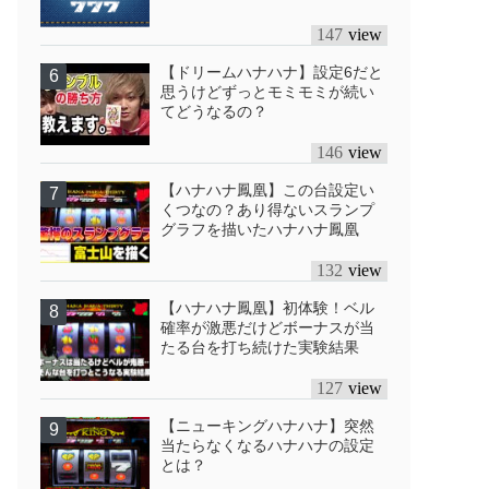
147
【ドリームハナハナ】設定6だと
思うけどずっとモミモミが続い
てどうなるの？
146
【ハナハナ鳳凰】この台設定い
くつなの？あり得ないスランプ
グラフを描いたハナハナ鳳凰
132
【ハナハナ鳳凰】初体験！ベル
確率が激悪だけどボーナスが当
たる台を打ち続けた実験結果
127
【ニューキングハナハナ】突然
当たらなくなるハナハナの設定
とは？