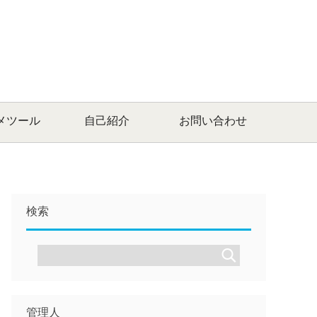
メツール
自己紹介
お問い合わせ
検索
管理人