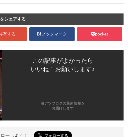
をシェアする
共有する
B!
ブックマーク
pocket
この記事がよかったら
いいね！お願いします♪
激アツブログの最新情報を
お届けします
フォローしよう！