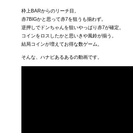
枠上BARからのリーチ目。
赤7BIGかと思って赤7を狙うも揃わず。
逆押しでドンちゃんを狙いやっぱり赤7が確定。
コインをロスしたかと思いきや風鈴が揃う。
結局コインが増えてお得な数ゲーム。
そんな、ハナビあるあるの動画です。