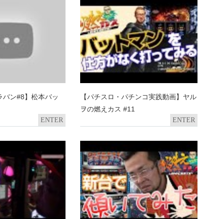
ラバン#8】松本バッ
【パチスロ・パチンコ実践動画】ヤル
ヲの燃えカス #11
ENTER
ENTER