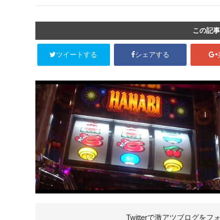
この記事
ツイートする
シェアする
Twitterで激アツブログを