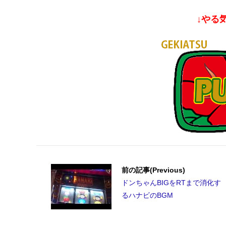
↓やる
前の記事(Previous)
ドンちゃんBIGをRTまで消化す
るハナビのBGM