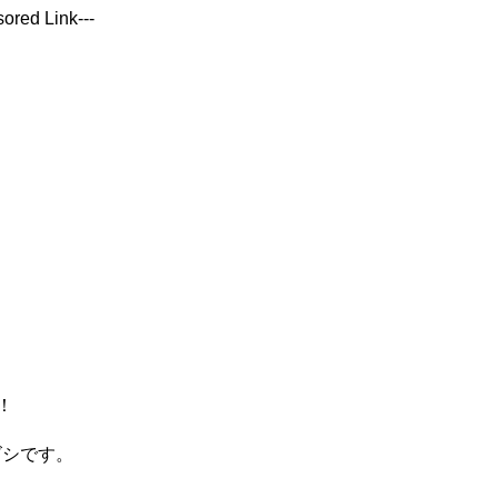
ored Link---
！
ズシです。