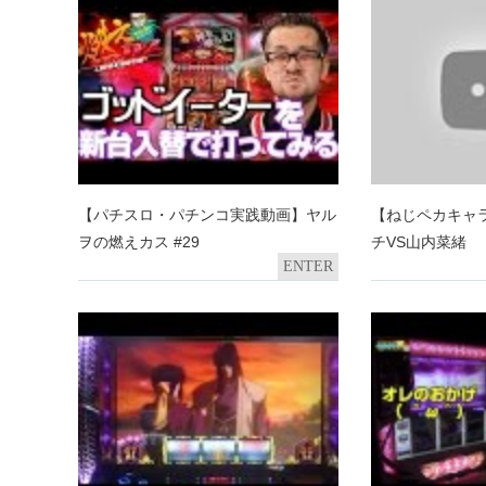
【パチスロ・パチンコ実践動画】ヤル
【ねじペカキャ
ヲの燃えカス #29
チVS山内菜緒
ENTER